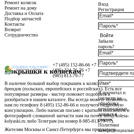
Ремонт колясок
Вход
Ремонт на дому
Регистрация
Доставка и Оплата
Подбор запчастей
Контакты
Возврат
Сотрудничество
Войти
Забыли
пароль?
+7 (495) 152-86-66
+7
Покрышки к коляскам
(495) 324-76-76
+7
(985) 813-79-77
В наличие большой выбор покрышек к коляскам разных
брендов (польских, европейских и российских). Есть все
Я прочитал и
популярные размеры - мастер поможет подобрать и
согласен на
разобраться в нашем каталоге. Вы всегда можете позвонить
обработку
нам по телефону 8 (495) 152-86-66 и получить подробную
персональных
консультацию. Либо написав письмо с кратким описанием и
данных в
фотографией сломанной запчасти нам на почту info@kolesa-
рамках
kolyaski.ru либо Телеграм (на номер 8-985-813-79-77).
Политики
Жителям Москвы и Санкт-Петербурга мы предлагаем
Конфиденциальн