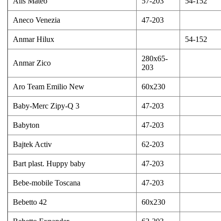
Alis Mateo
57-203
54-152
Aneco Venezia
47-203
Anmar Hilux
54-152
280x65-
Anmar Zico
203
Aro Team Emilio New
60x230
Baby-Merc Zipy-Q 3
47-203
Babyton
47-203
Bajtek Activ
62-203
Bart plast. Huppy baby
47-203
Bebe-mobile Toscana
47-203
Bebetto 42
60x230