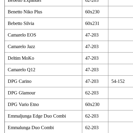
Bebetto Expander
62-203
Benetto Niko Plus
60x230
Bebetto Silvia
60x231
Camarelo EOS
47-203
Camarelo Jazz
47-203
Deltim MoKo
47-203
Camarelo Q12
47-203
DPG Carino
47-203
54-152
DPG Glamour
62-203
DPG Vario Etno
60x230
Emmaljunga Edge Duo Combi
62-203
Emmalunga Duo Combi
62-203