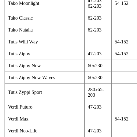
47-203
Tako Moonlight
54-152
62-203
Tako Classic
62-203
Tako Natalia
62-203
Tutis Willi Way
54-152
Tutis Zippy
47-203
54-152
Tutis Zippy New
60x230
Tutis Zippy New Waves
60x230
280x65-
Tutis Zyppi Sport
203
Verdi Futuro
47-203
Verdi Max
54-152
Verdi Neo-Life
47-203