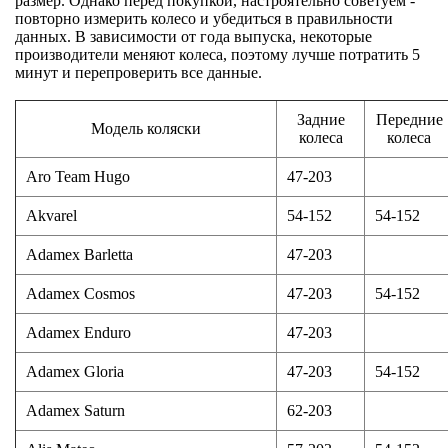
размер. Однако перед покупкой, настроятельно советуем -
повторно измерить колесо и убедиться в правильности
данных. В зависимости от года выпуска, некоторые
производители меняют колеса, поэтому лучше потратить 5
минут и перепроверить все данные.
Задние
Передние
Модель коляски
колеса
колеса
Aro Team Hugo
47-203
Akvarel
54-152
54-152
Adamex Barletta
47-203
Adamex Cosmos
47-203
54-152
Adamex Enduro
47-203
Adamex Gloria
47-203
54-152
Adamex Saturn
62-203