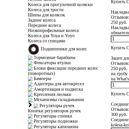
Купить
С
Колеса для прогулочной коляски
Колеса для трости
Накладка
Шины для колясок
Отзывов
Задние колеса
250 руб.
Передние колеса
Накладка
Низкопрофильные колеса
обязатель
Колеса для Yoya и Yoyo
Колеса со спицами
Купить
С
Подшипники для колес
Тормозные барабаны
Зацеп д
Фиксаторы втулки
Отзывов
Блоки фиксации передних колес
250 руб.
(поворотных)
на трубу
Бамперы
на What's 
Адаптеры для автокресел
Амортизация и подвеска
Купить
С
Крепления люльки
Механизмы складывания
Соединит
Регуляторы ручек
Отзывов
Кнопки регуляторов ручек
300 руб.
Регуляторы спинки
Соединит
Регуляторы подножки
kolesa-kol
Регуляторы капюшона