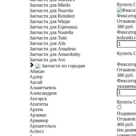
Купить
С
Запчасти для Mirelo
Запчасти для Nuavito
Фиксатор
Запчасти для Reindeer
Отзывов
Запчасти для Wiejar
380 руб.
Запчасти для Esperanza
Фиксатор
Запчасти для Nastella
kolyaski.r
Запчасти для Tutic
Запчасти для Alis
Запчасти для Amadeus
Купить
С
Запчасти для Amarobaby
Запчасти для Aro
Фиксатор
Запчасти по городам
Отзывов
Абакан
380 руб.
Адлер
Фиксатор
Аксай
указанны
Альметьевск
Александров
Ангарск
Купить
С
Апатиты
Артем
Подшипн
Арзамас
Отзывов
Армавир
400 руб.
Архангельск
(вн.диам
Асбест
совмести