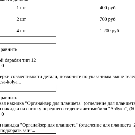
1 шт
400 руб.
2 шт
700 руб.
4 шт
1 200 руб.
равнить
й барабан тип 12
:
0
ерки совместимости детали, позвоните по указанным выше телеф
sa-kolya...
равнить
 накидка на спинку переднего сидения автомобиля "Азбука", (60
:
0
 накидка "Органайзер для планшета" (отделение для планшета+2 
подобрать запч...