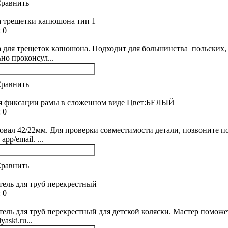
равнить
 трещетки капюшона тип 1
:
0
 для трещеток капюшона. Подходит для большинства польских, 
но проконсул...
равнить
ля фиксации рамы в сложенном виде Цвет:БЕЛЫЙ
:
0
 овал 42/22мм. Для проверки совместимости детали, позвоните 
app/email. ...
равнить
ель для труб перекрестный
:
0
ель для труб перекрестный для детской коляски. Мастер поможет
yaski.ru...