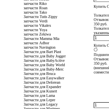
запчасти Riko
Купить
С
запчасти Roan
запчасти Tako
Толкател
Запчасти Tutis Zippy
Отзывов
запчасти Verdi
350 руб.
запчасти Vikalex
Толкател
запчасти Yoya
указанны
запчасти Zekiwa
Запчасти Mamma Mia
запчасти Adbor
Купить
С
запчасти Navington
Запчасти для Bart Plast
Подшипн
Запчасти для Baby Jogger
Отзывов
Запчасти для BabyActive
350 руб.
Запчасти для Baby World
(внешний
Запчасти для Baby-Merc
совмести
Запчасти для Bruca
Запчасти для Easywalker
Запчасти для Delorean
Запчасти для Expander
Запчасти для Kunert
Запчасти для Lama
Запчасти для Lepre
Запчасти для Legacy
Запчасти для Marimex