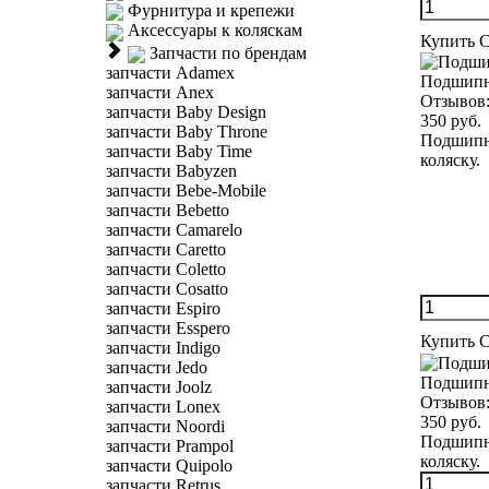
Фурнитура и крепежи
Аксессуары к коляскам
Купить
С
Запчасти по брендам
запчасти Adamex
Подшипн
запчасти Anex
Отзывов
запчасти Baby Design
350 руб.
запчасти Baby Throne
Подшипни
запчасти Baby Time
коляску.
запчасти Babyzen
запчасти Bebe-Mobile
запчасти Bebetto
запчасти Camarelo
запчасти Caretto
запчасти Coletto
запчасти Cosatto
запчасти Espiro
запчасти Esspero
Купить
С
запчасти Indigo
запчасти Jedo
Подшипн
запчасти Joolz
Отзывов
запчасти Lonex
350 руб.
запчасти Noordi
Подшипни
запчасти Prampol
коляску. 
запчасти Quipolo
запчасти Retrus