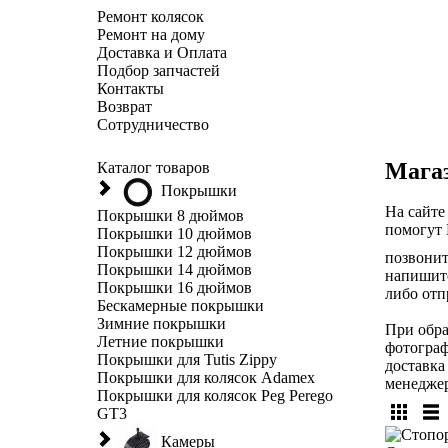
Ремонт колясок
Ремонт на дому
Доставка и Оплата
Подбор запчастей
Контакты
Возврат
Сотрудничество
Магаз
Каталог товаров
Покрышки
На сайте
Покрышки 8 дюймов
помогут 
Покрышки 10 дюймов
Покрышки 12 дюймов
позвонит
Покрышки 14 дюймов
напишите
Покрышки 16 дюймов
либо отпр
Бескамерные покрышки
Зимние покрышки
При обра
Летние покрышки
фотограф
Покрышки для Tutis Zippy
доставка
Покрышки для колясок Adamex
менедже
Покрышки для колясок Peg Perego
GT3
Камеры