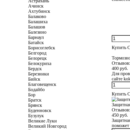
Астрахань
Ачинск
Ахтубинск
Балаково
Балашиха
Балашов
Балезино
Барнаул
Батайск
Купить
С
Борисоглебск
Белгород
Тормозно
Белорецк
Отзывов
Белокуриха
400 руб.
Бердск
Для пров
Березники
сайте kole
Бийск
Благовещенск
Бодайбо
Купить
С
Бор
Братск
Защитная
Брянск
Отзывов
Буденновск
450 руб.
Бузулук
Защитная
Великие Луки
поможет 
Великий Новгород