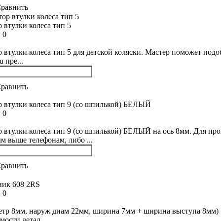
равнить
 втулки колеса тип 5
:
0
 втулки колеса тип 5 для детской коляски. Мастер поможет подоб
u пре...
равнить
 втулки колеса тип 9 (со шпилькой) БЕЛЫЙ
:
0
 втулки колеса тип 9 (со шпилькой) БЕЛЫЙ на ось 8мм. Для про
м выше телефонам, либо ...
равнить
ик 608 2RS
:
0
етр 8мм, наруж диам 22мм, ширина 7мм + ширина выступа 8мм) Е
мости детал...