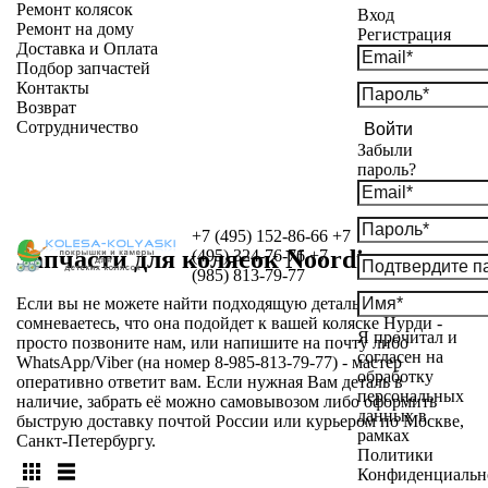
Ремонт колясок
Вход
Ремонт на дому
Регистрация
Доставка и Оплата
Подбор запчастей
Контакты
Возврат
Сотрудничество
Войти
Забыли
пароль?
+7 (495) 152-86-66
+7
Запчасти для колясок Noordi
(495) 324-76-76
+7
(985) 813-79-77
Если вы не можете найти подходящую деталь, либо
сомневаетесь, что она подойдет к вашей коляске Нурди -
Я прочитал и
просто позвоните нам, или напишите на почту либо
согласен на
WhatsApp/Viber (на номер 8-985-813-79-77) - мастер
обработку
оперативно ответит вам. Если нужная Вам деталь в
персональных
наличие, забрать её можно самовывозом либо оформить
данных в
быструю доставку почтой России или курьером по Москве,
рамках
Санкт-Петербургу.
Политики
Конфиденциальн