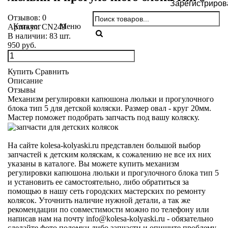
Зарегистриров
Отзывов:
0
Каталог
Меню
Артикул:
CN249
В наличии:
83
шт.
950 руб.
Купить
Сравнить
Описание
Отзывы
Механизм регулировки капюшона люльки и прогулочного
блока тип 5 для детской коляски. Размер овал - круг 20мм.
Мастер поможет подобрать запчасть под вашу коляску.
На сайте kolesa-kolyaski.ru представлен большой выбор
запчастей к детским коляскам, к сожалению не все их них
указаны в каталоге. Вы можете купить механизм
регулировки капюшона люльки и прогулочного блока тип 5
и установить ее самостоятельно, либо обратиться за
помощью в нашу сеть городских мастерских по ремонту
колясок. Уточнить наличие нужной детали, а так же
рекомендации по совместимости можно по телефону или
написав нам на почту info@kolesa-kolyaski.ru - обязательно
сделайте фото поломки либо запчасти и опишите проблему,