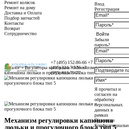
Ремонт колясок
Вход
Ремонт на дому
Регистрация
Доставка и Оплата
Подбор запчастей
Контакты
Возврат
Сотрудничество
Войти
Забыли
пароль?
+7 (495) 152-86-66
+7
Каталог
»
Регуляторы капюшона
(495) 324-76-76
»
Механизм регулировки
+7
капюшона люльки и прогулочного блока тип 5
(985) 813-79-77
Я прочитал и
согласен на
обработку
персональных
данных в
рамках
Механизм регулировки капюшона
Политики
Конфиденциальн
люльки и прогулочного блока тип 5