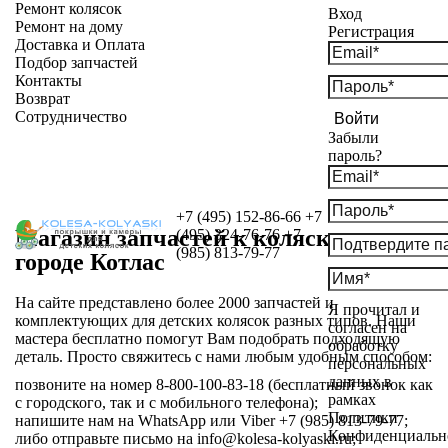
Ремонт колясок
Вход
Ремонт на дому
Регистрация
Доставка и Оплата
Подбор запчастей
Контакты
Возврат
Сотрудничество
Войти
Забыли
пароль?
+7 (495) 152-86-66
+7
Магазин запчастей к коляскам в
(495) 324-76-76
+7
(985) 813-79-77
городе Котлас
На сайте представлено более 2000 запчастей и
Я прочитал и
комплектующих для детских колясок разных типов. Наши
согласен на
мастера бесплатно помогут Вам подобрать подходящую
обработку
деталь. Просто свяжитесь с нами любым удобным способом:
персональных
данных в
позвоните на номер 8-800-100-83-18 (бесплатный звонок как
рамках
с городского, так и с мобильного телефона);
Политики
напишите нам на WhatsApp или Viber +7 (985) 813-79-77;
Конфиденциальн
либо отправьте письмо на info@kolesa-kolyaski.ru;