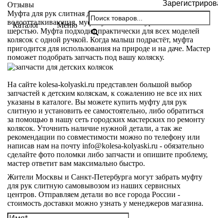
Зарегистриров
Отзывы
Муфта для рук слитная для детской коляски. Верхняя ткань
водоотталкивающая, муфта утеплена натуральной овечьей
Каталог
Меню
шерстью. Муфта подходит практически для всех моделей
колясок с одной ручкой. Когда малыш подрастёт, муфта
пригодится для использования на природе и на даче. Мастер
поможет подобрать запчасть под вашу коляску.
На сайте kolesa-kolyaski.ru представлен большой выбор
запчастей к детским коляскам, к сожалению не все их них
указаны в каталоге. Вы можете купить муфту для рук
слитную и установить ее самостоятельно, либо обратиться
за помощью в нашу сеть городских мастерских по ремонту
колясок. Уточнить наличие нужной детали, а так же
рекомендации по совместимости можно по телефону или
написав нам на почту info@kolesa-kolyaski.ru - обязательно
сделайте фото поломки либо запчасти и опишите проблему,
мастер ответит вам максимально быстро.
Жители Москвы и Санкт-Петербурга могут забрать муфту
для рук слитную самовывозом из наших сервисных
центров. Отправляем детали во все города России -
стоимость доставки можно узнать у менеджеров магазина.