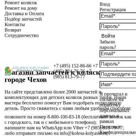
Ремонт колясок
Вход
Ремонт на дому
Регистрация
Доставка и Оплата
Подбор запчастей
Контакты
Возврат
Сотрудничество
Войти
Забыли
пароль?
+7 (495) 152-86-66
+7
Магазин запчастей к коляскам в
(495) 324-76-76
+7
(985) 813-79-77
городе Чехов
На сайте представлено более 2000 запчастей и
Я прочитал и
комплектующих для детских колясок разных типов. Наши
согласен на
мастера бесплатно помогут Вам подобрать подходящую
обработку
деталь. Просто свяжитесь с нами любым удобным способом:
персональных
данных в
позвоните на номер 8-800-100-83-18 (бесплатный звонок как
рамках
с городского, так и с мобильного телефона);
Политики
напишите нам на WhatsApp или Viber +7 (985) 813-79-77;
Конфиденциальн
либо отправьте письмо на info@kolesa-kolyaski.ru;