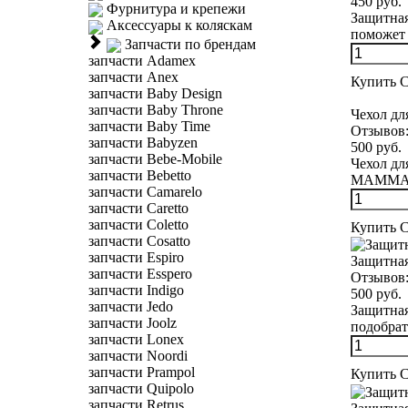
450 руб.
Фурнитура и крепежи
Защитная
Аксессуары к коляскам
поможет 
Запчасти по брендам
запчасти Adamex
запчасти Anex
Купить
С
запчасти Baby Design
запчасти Baby Throne
Чехол дл
запчасти Baby Time
Отзывов
запчасти Babyzen
500 руб.
запчасти Bebe-Mobile
Чехол д
запчасти Bebetto
MAMMA M
запчасти Camarelo
запчасти Caretto
запчасти Coletto
Купить
С
запчасти Cosatto
запчасти Espiro
Защитная
запчасти Esspero
Отзывов
запчасти Indigo
500 руб.
запчасти Jedo
Защитная
запчасти Joolz
подобрать
запчасти Lonex
запчасти Noordi
запчасти Prampol
Купить
С
запчасти Quipolo
запчасти Retrus