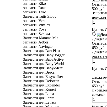
Защитная
запчасти Riko
Отзывов
запчасти Roan
500 руб.
запчасти Tako
Защитная
Запчасти Tutis Zippy
поможет 
запчасти Verdi
запчасти Vikalex
запчасти Yoya
Купить
С
запчасти Zekiwa
Запчасти Mamma Mia
Дождевик
запчасти Adbor
Отзывов
запчасти Navington
650 руб.
Запчасти для Bart Plast
Дождевик
Запчасти для Baby Jogger
одевать е
Запчасти для BabyActive
Запчасти для Baby World
Запчасти для Baby-Merc
Купить
С
Запчасти для Bruca
Запчасти для Easywalker
Держател
Запчасти для Delorean
Отзывов
Запчасти для Expander
650 руб.
Запчасти для Kunert
с крепле
Запчасти для Lama
сожалени
Запчасти для Lepre
Запчасти для Legacy
Запчасти для Marimex
Купить
С