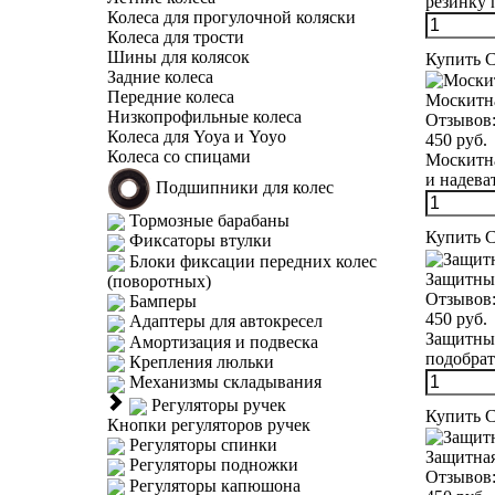
резинку 
Колеса для прогулочной коляски
Колеса для трости
Шины для колясок
Купить
С
Задние колеса
Передние колеса
Москитна
Низкопрофильные колеса
Отзывов
Колеса для Yoya и Yoyo
450 руб.
Колеса со спицами
Москитна
и надеват
Подшипники для колес
Тормозные барабаны
Купить
С
Фиксаторы втулки
Блоки фиксации передних колес
Защитный
(поворотных)
Отзывов
Бамперы
450 руб.
Адаптеры для автокресел
Защитный
Амортизация и подвеска
подобрать
Крепления люльки
Механизмы складывания
Регуляторы ручек
Купить
С
Кнопки регуляторов ручек
Регуляторы спинки
Защитная
Регуляторы подножки
Отзывов
Регуляторы капюшона