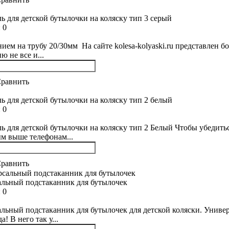
ь для детской бутылочки на коляску тип 3 серый
:
0
нием на трубу 20/30мм На сайте kolesa-kolyaski.ru представлен б
ю не все и...
равнить
ь для детской бутылочки на коляску тип 2 белый
:
0
ь для детской бутылочки на коляску тип 2 Белый Чтобы убедитьс
м выше телефонам...
равнить
льный подстаканник для бутылочек
:
0
льный подстаканник для бутылочек для детской коляски. Униве
а! В него так у...