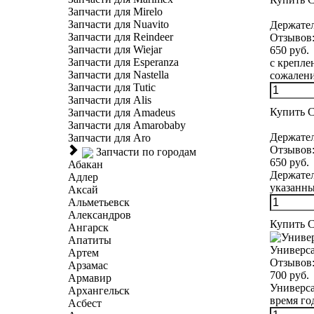
Запчасти для Mirelo
Запчасти для Nuavito
Держател
Запчасти для Reindeer
Отзывов
Запчасти для Wiejar
650 руб.
Запчасти для Esperanza
с крепле
Запчасти для Nastella
сожалени
Запчасти для Tutic
Запчасти для Alis
Купить
С
Запчасти для Amadeus
Запчасти для Amarobaby
Держател
Запчасти для Aro
Отзывов
Запчасти по городам
650 руб.
Абакан
Держател
Адлер
указанны
Аксай
Альметьевск
Александров
Купить
С
Ангарск
Апатиты
Универса
Артем
Отзывов
Арзамас
700 руб.
Армавир
Универса
Архангельск
время год
Асбест