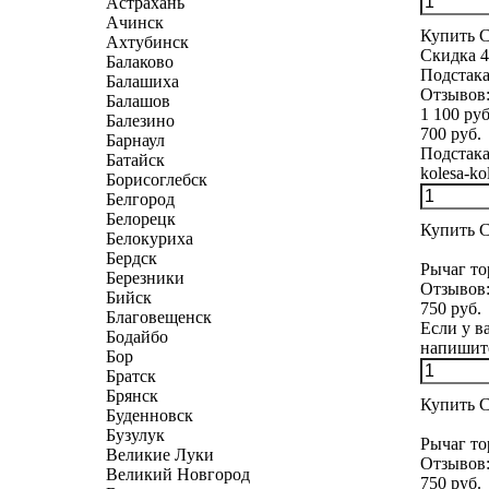
Астрахань
Ачинск
Купить
С
Ахтубинск
Скидка 4
Балаково
Подстак
Балашиха
Отзывов
Балашов
1 100 руб
Балезино
700 руб.
Барнаул
Подстак
Батайск
kolesa-ko
Борисоглебск
Белгород
Белорецк
Купить
С
Белокуриха
Бердск
Рычаг т
Березники
Отзывов
Бийск
750 руб.
Благовещенск
Если у в
Бодайбо
напишите
Бор
Братск
Брянск
Купить
С
Буденновск
Бузулук
Рычаг т
Великие Луки
Отзывов
Великий Новгород
750 руб.