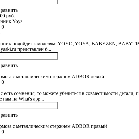
равнить
00 руб.
анник Yoya
:
0
.
анник подойдет к моделям: YOYO, YOYA, BABYZEN, BAB
lyaski.ru представлен б...
равнить
ормоза с металлическим стержнем ADBOR левый
:
0
ас есть сомнения, то можете убедиться в совместимости детали,
 нам на What's app...
равнить
ормоза с металлическим стержнем ADBOR правый
:
0