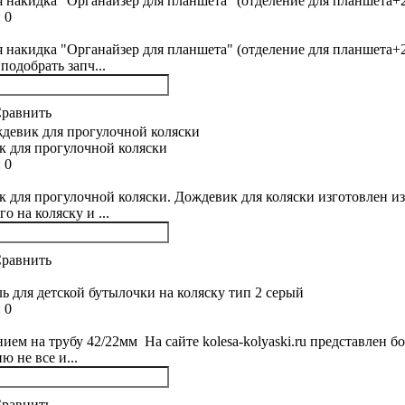
 накидка "Органайзер для планшета" (отделение для планшета+2 
:
0
 накидка "Органайзер для планшета" (отделение для планшета+2 
подобрать запч...
равнить
 для прогулочной коляски
:
0
 для прогулочной коляски. Дождевик для коляски изготовлен из
го на коляску и ...
равнить
ь для детской бутылочки на коляску тип 2 серый
:
0
нием на трубу 42/22мм На сайте kolesa-kolyaski.ru представлен б
ю не все и...
равнить