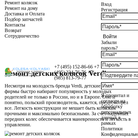
Ремонт колясок
Вход
Ремонт на дому
Регистрация
Доставка и Оплата
Подбор запчастей
Контакты
Возврат
Сотрудничество
Войти
Забыли
пароль?
+7 (495) 152-86-66
+7
Ремонт детских колясок Verdi
(495) 324-76-76
+7
(985) 813-79-77
Несмотря на молодость бренда Verdi, детские коляски этой
фирмы быстро набирают популярность у молодых
Я прочитал и
родителей не только в России, но и в Европе. Оно и
согласен на
понятно, польский производитель, кажется, предусмотрел
обработку
все. Легкость конструкции не мешает быть коляскам
персональных
прочными и максимально безопасными. За счет надувных
данных в
передних колес обеспечивается маневренность и легкость в
рамках
управлении.
Политики
Конфиденциальн