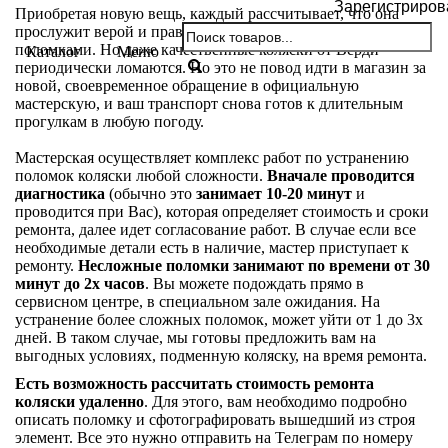
Зарегистриров
Приобретая новую вещь, каждый рассчитывает, что она
прослужит верой и правдой многие годы, не огорчая
поломками. Но даже качественные коляски от Верди
Каталог
Меню
периодически ломаются. Но это не повод идти в магазин за
новой, своевременное обращение в официальную
мастерскую, и ваш транспорт снова готов к длительным
прогулкам в любую погоду.
Мастерская осуществляет комплекс работ по устранению
поломок коляски любой сложности.
Вначале проводится
диагностика
(обычно это
занимает 10-20 минут
и
проводится при Вас), которая определяет стоимость и сроки
ремонта, далее идет согласование работ. В случае если все
необходимые детали есть в наличие, мастер приступает к
ремонту.
Несложные поломки занимают по времени от 30
минут до 2х часов
. Вы можете подождать прямо в
сервисном центре, в специальном зале ожидания. На
устранение более сложных поломок, может уйти от 1 до 3х
дней. В таком случае, мы готовы предложить вам на
выгодных условиях, подменную коляску, на время ремонта.
Есть возможность рассчитать стоимость ремонта
коляски удаленно
. Для этого, вам необходимо подробно
описать поломку и сфотографировать вышедший из строя
элемент. Все это нужно отправить на Телеграм по номеру