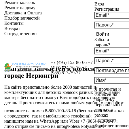
Ремонт колясок
Вход
Ремонт на дому
Регистрация
Доставка и Оплата
Подбор запчастей
Контакты
Возврат
Сотрудничество
Войти
Забыли
пароль?
+7 (495) 152-86-66
+7
Магазин запчастей к коляскам в
(495) 324-76-76
+7
(985) 813-79-77
городе Нерюнгри
На сайте представлено более 2000 запчастей и
Я прочитал и
комплектующих для детских колясок разных типов. Наши
согласен на
мастера бесплатно помогут Вам подобрать подходящую
обработку
деталь. Просто свяжитесь с нами любым удобным способом:
персональных
данных в
позвоните на номер 8-800-100-83-18 (бесплатный звонок как
рамках
с городского, так и с мобильного телефона);
Политики
напишите нам на WhatsApp или Viber +7 (985) 813-79-77;
Конфиденциальн
либо отправьте письмо на info@kolesa-kolyaski.ru;