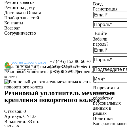
Ремонт колясок
Вход
Ремонт на дому
Регистрация
Доставка и Оплата
Подбор запчастей
Контакты
Возврат
Сотрудничество
Войти
Забыли
пароль?
+7 (495) 152-86-66
+7
Каталог
»
Блоки фиксации передних колес (поворотных)
(495) 324-76-76
+7
»
Резиновый уплотнитель механизма крепления поворотного
(985) 813-79-77
колеса
Я прочитал и
Резиновый уплотнитель механизма
согласен на
обработку
крепления поворотного колеса
персональных
данных в
Отзывов:
0
рамках
Артикул:
CN133
Политики
В наличии:
83
шт.
Конфиденциальн
250 руб.