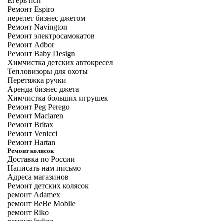
Егерь псп
Ремонт Espiro
перелет бизнес джетом
Ремонт Navington
Ремонт электросамокатов
Ремонт Adbor
Ремонт Baby Design
Химчистка детских автокресел
Тепловизоры для охоты
Перетяжка ручки
Аренда бизнес джета
Химчистка больших игрушек
Ремонт Peg Perego
Ремонт Maclaren
Ремонт Britax
Ремонт Venicci
Ремонт Hartan
Ремонт колясок
Доставка по России
Написать нам письмо
Адреса магазинов
Ремонт детских колясок
ремонт Adamex
ремонт BeBe Mobile
ремонт Riko