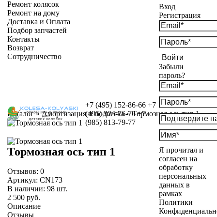
Ремонт колясок
Вход
Ремонт на дому
Регистрация
Доставка и Оплата
Подбор запчастей
Контакты
Возврат
Сотрудничество
Войти
Забыли
пароль?
+7 (495) 152-86-66
+7
Каталог
»
Амортизация и подвеска
(495) 324-76-76
»
Тормозная ось тип 1
+7
(985) 813-79-77
Тормозная ось тип 1
Я прочитал и
согласен на
обработку
Отзывов:
0
персональных
Артикул:
CN173
данных в
В наличии:
98
шт.
рамках
2 500 руб.
Политики
Описание
Конфиденциальн
Отзывы