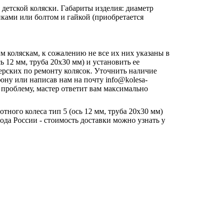
я детской коляски. Габариты изделия: диаметр
пками или болтом и гайкой (приобретается
им коляскам, к сожалению не все их них указаны в
ь 12 мм, труба 20х30 мм) и установить ее
ерских по ремонту колясок. Уточнить наличие
ону или написав нам на почту info@kolesa-
е проблему, мастер ответит вам максимально
ного колеса тип 5 (ось 12 мм, труба 20х30 мм)
ода России - стоимость доставки можно узнать у