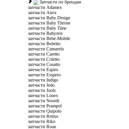
Запчасти по брендам
запчасти Adamex
запчасти Anex
запчасти Baby Design
запчасти Baby Throne
запчасти Baby Time
запчасти Babyzen
запчасти Bebe-Mobile
запчасти Bebetto
запчасти Camarelo
запчасти Caretto
запчасти Coletto
запчасти Cosatto
запчасти Espiro
запчасти Esspero
запчасти Indigo
запчасти Jedo
запчасти Joolz
запчасти Lonex
запчасти Noordi
запчасти Prampol
запчасти Quipolo
запчасти Retrus
запчасти Riko
запчасти Roan