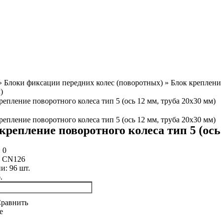
»
Блоки фиксации передних колес (поворотных)
»
Блок крепление
)
крепление поворотного колеса тип 5 (ось
:
0
:
CN126
ии:
96
шт.
.
равнить
е