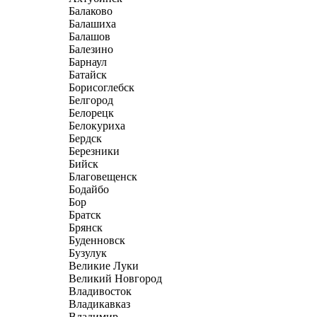
Балаково
Балашиха
Балашов
Балезино
Барнаул
Батайск
Борисоглебск
Белгород
Белорецк
Белокуриха
Бердск
Березники
Бийск
Благовещенск
Бодайбо
Бор
Братск
Брянск
Буденновск
Бузулук
Великие Луки
Великий Новгород
Владивосток
Владикавказ
Владимир