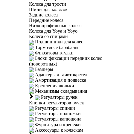
Колеса для трости
Шины для колясок
Задние колеса
Передние колеса
Низкопрофильные колеса
Колеса для Yoya и Yoyo
Колеса со спицами
Подшипники для колес
Тормозные барабаны
Фиксаторы втулки
Блоки фиксации передних колес
(поворотных)
Бамперы
Адаптеры для автокресел
Амортизация и подвеска
Крепления люльки
Механизмы складывания
Регуляторы ручек
Кнопки регуляторов ручек
Регуляторы спинки
Регуляторы подножки
Регуляторы капюшона
Фурнитура и крепежи
Аксессуары к коляскам