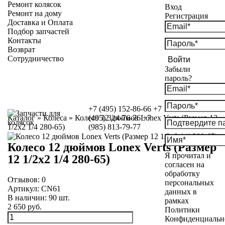
Ремонт колясок
Вход
Ремонт на дому
Регистрация
Доставка и Оплата
Подбор запчастей
Контакты
Возврат
Сотрудничество
Войти
Забыли
пароль?
+7 (495) 152-86-66
+7
Каталог
»
Колеса
»
Колесо 12 дюймов Lonex Verts (Размер 12
(495) 324-76-76
+7
1/2х2 1/4 280-65)
(985) 813-79-77
Колесо 12 дюймов Lonex Verts (Размер
Я прочитал и
12 1/2х2 1/4 280-65)
согласен на
обработку
Отзывов:
0
персональных
Артикул:
CN61
данных в
В наличии:
90
шт.
рамках
2 650 руб.
Политики
Конфиденциальн