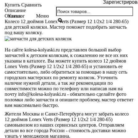
Зарегистриров
Купить
Сравнить
Описание
Каталог
Меню
Отзывы
Колесо 12 дюймов Lonex Verts (Размер 12 1/2х2 1/4 280-65)
для детской коляски. Мастер поможет подобрать запчасть
под вашу коляску.
На сайте kolesa-kolyaski.ru представлен большой выбор
запчастей к детским коляскам, к сожалению не все их них
указаны в каталоге. Вы можете купить колесо 12 дюймов
Lonex Verts (Размер 12 1/2х2 1/4 280-65) и установить ее
самостоятельно, либо обратиться за помощью в нашу сеть
городских мастерских по ремонту колясок. Уточнить
наличие нужной детали, а так же рекомендации по
совместимости можно по телефону или написав нам на
почту info@kolesa-kolyaski.ru - обязательно сделайте фото
поломки либо запчасти и опишите проблему, мастер ответит
вам максимально быстро.
Жители Москвы и Санкт-Петербурга могут забрать колесо
12 дюймов Lonex Verts (Размер 12 1/2х2 1/4 280-65)
самовывозом из наших сервисных центров. Отправляем
детали во все города России - стоимость доставки можно
узнать у менеджеров магазина.