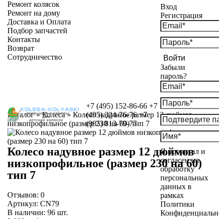
Ремонт колясок
Вход
Ремонт на дому
Регистрация
Доставка и Оплата
Подбор запчастей
Контакты
Возврат
Сотрудничество
Войти
Забыли
пароль?
+7 (495) 152-86-66
+7
Каталог
»
Колеса
»
Колесо надувное размер 12 дюймов
(495) 324-76-76
+7
низкопрофильное (размер 230 на 60) тип 7
(985) 813-79-77
Колесо надувное размер 12 дюймов
Я прочитал и
согласен на
низкопрофильное (размер 230 на 60)
обработку
тип 7
персональных
данных в
Отзывов:
0
рамках
Артикул:
CN79
Политики
В наличии:
96
шт.
Конфиденциальн