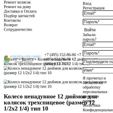
Ремонт колясок
Вход
Ремонт на дому
Регистрация
Доставка и Оплата
Подбор запчастей
Контакты
Возврат
Сотрудничество
Войти
Забыли
пароль?
+7 (495) 152-86-66
+7
Каталог
»
Колеса
»
Колесо ненадувное 12 дюймов для
(495) 324-76-76
+7
колясок трехспицевое (размер 12 1/2х2 1/4) тип 10
(985) 813-79-77
Я прочитал и
согласен на
обработку
персональных
Колесо ненадувное 12 дюймов для
данных в
рамках
колясок трехспицевое (размер 12
Политики
1/2х2 1/4) тип 10
Конфиденциальн