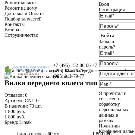
Ремонт колясок
Вход
Ремонт на дому
Регистрация
Доставка и Оплата
Подбор запчастей
Контакты
Возврат
Сотрудничество
Войти
Забыли
пароль?
+7 (495) 152-86-66
+7
Каталог
»
Вилки для колес
(495) 324-76-76
»
Вилка переднего колеса тип 1
+7
(985) 813-79-77
Вилка переднего колеса тип 1
Я прочитал и
Отзывов:
0
согласен на
Артикул:
CN110
обработку
В наличии:
73
шт.
персональных
1 800 руб.
данных в
1 800 руб.
рамках
Бренд
:
Limak
Политики
Конфиденциальн
Длина штока - 60 мм
1 800 руб.